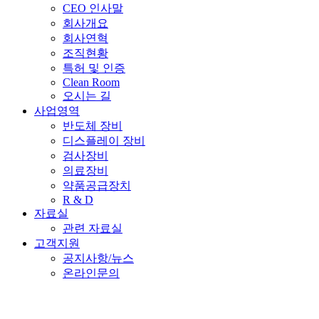
CEO 인사말
회사개요
회사연혁
조직현황
특허 및 인증
Clean Room
오시는 길
사업영역
반도체 장비
디스플레이 장비
검사장비
의료장비
약품공급장치
R & D
자료실
관련 자료실
고객지원
공지사항/뉴스
온라인문의